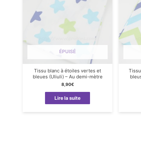
ÉPUISÉ
Tissu blanc à étoiles vertes et
Tissu
bleues (Uliuli) – Au demi-mètre
bleu
8,90
€
Lire la suite