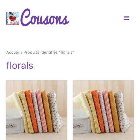
Men
princ
Accueil
/ Produits identifiés “florals”
florals