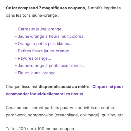
7
Ce lot comprend 7 magnifiques coupons
, à motifs imprimés
coupons
dans les tons jaune-orange :
-
Tons
–
Carreaux jaune-orange…
jaune-
–
Jaune-orange à fleurs multicolores…
orange
–
Orange à petits pois blancs…
-
–
Petites fleurs jaune-orange…
100x100
–
Rayures orange…
–
Jaune-orange à petits pois blancs…
–
Fleurs jaune-orange…
Chaque tissu est
disponible aussi au mètre :
Cliquez ici pour
commander individuellement les tissus
…
Ces coupons seront parfaits pour vos activités de couture,
patchwork, scrapbooking (créacollage, collimage), quilting, etc.
Taille : 100 cm x 100 cm par coupon