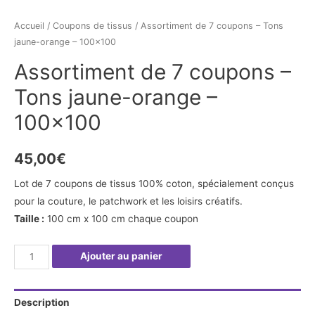
Accueil
/
Coupons de tissus
/ Assortiment de 7 coupons – Tons
jaune-orange – 100×100
Assortiment de 7 coupons –
Tons jaune-orange –
100×100
45,00
€
Lot de 7 coupons de tissus 100% coton, spécialement conçus
pour la couture, le patchwork et les loisirs créatifs.
Taille :
100 cm x 100 cm chaque coupon
quantité
Ajouter au panier
de
Assortiment
Description
de