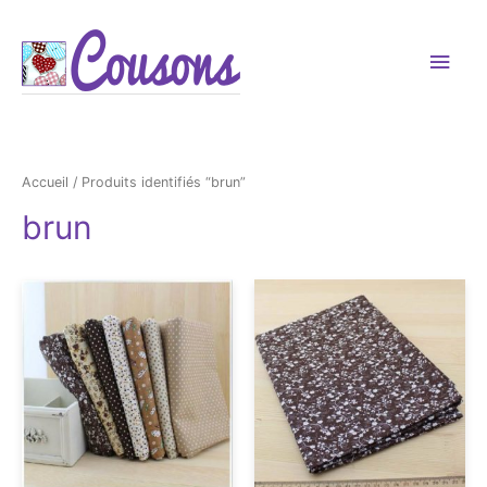
Men
princ
Accueil
/ Produits identifiés “brun”
brun