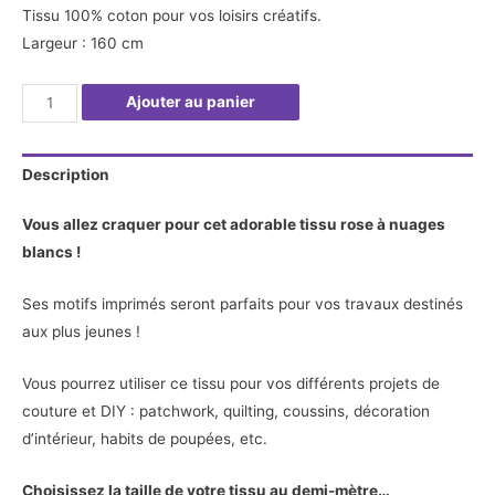
Tissu 100% coton pour vos loisirs créatifs.
Largeur : 160 cm
quantité
Ajouter au panier
de
Tissu
Description
rose
à
Vous allez craquer pour cet adorable tissu rose à nuages
nuages
blancs !
blancs
(Giro)
Ses motifs imprimés seront parfaits pour vos travaux destinés
-
aux plus jeunes !
Au
demi-
Vous pourrez utiliser ce tissu pour vos différents projets de
mètre
couture et DIY : patchwork, quilting, coussins, décoration
d’intérieur, habits de poupées, etc.
Choisissez la taille de votre tissu au demi-mètre…