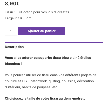
8,90
€
Tissu 100% coton pour vos loisirs créatifs.
Largeur : 160 cm
quantité
Ajouter au panier
de
Tissu
Description
bleu
clair
Vous allez adorer ce superbe tissu bleu clair à étoiles
à
blanches !
étoiles
blanches
Vous pourrez utiliser ce tissu dans vos différents projets de
(Hoku)
couture et DIY : patchwork, quilting, coussins, décoration
-
d’intérieur, habits de poupées, etc.
Au
demi-
Choisissez la taille de votre tissu au demi-mètre…
mètre