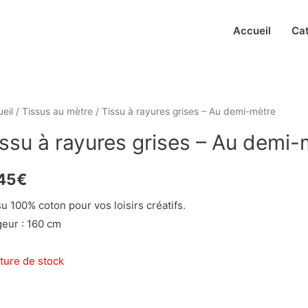
Accueil
Ca
eil
/
Tissus au mètre
/ Tissu à rayures grises – Au demi-mètre
issu à rayures grises – Au demi-
45
€
u 100% coton pour vos loisirs créatifs.
geur : 160 cm
ture de stock