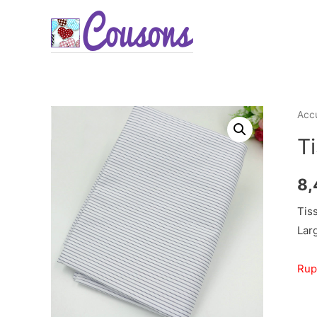
Accu
T
8,
Tiss
Lar
Rup