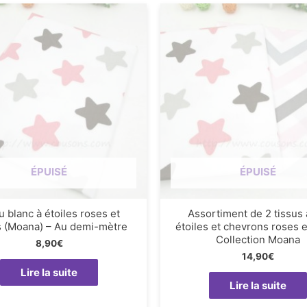
ÉPUISÉ
ÉPUISÉ
u blanc à étoiles roses et
Assortiment de 2 tissus
s (Moana) – Au demi-mètre
étoiles et chevrons roses e
Collection Moana
8,90
€
14,90
€
Lire la suite
Lire la suite