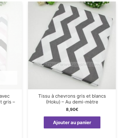
 avec
Tissu à chevrons gris et blancs
t gris –
(Hoku) – Au demi-mètre
8,90
€
Ajouter au panier