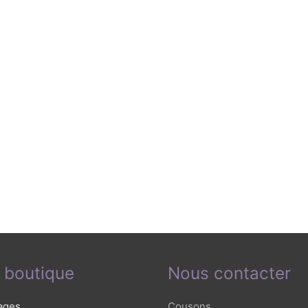
 boutique
Nous contacter
ages
Cousons,